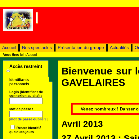
Accueil
Nos spectacles
Présentation du groupe
Actualités
Ou
Vous êtes ici :
Accueil
Accès restreint
Bienvenue sur l
GAVELAIRES
Identifiants
personnels
Login (identifiant de
connexion au site) :
Venez nombreux !
Danser o
Mot de passe :
[
mot de passe oublié ?
]
Avril 2013
Rester identifié
quelques jours
27 Avril 2013 : Sa