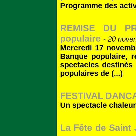
Programme des activi
REMISE DU PRI
populaire
- 20 nove
Mercredi 17 novembre
Banque populaire, 
spectacles destinés 
populaires de (...)
FESTIVAL DANC
Un spectacle chaleure
La Fête de Saint