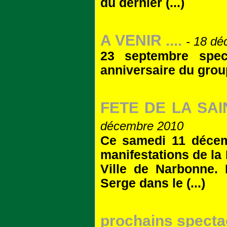
du dernier (...)
A VENIR ....
- 18 d
23 septembre spec
anniversaire du grou
FETE DE LA SA
décembre 2010
Ce samedi 11 décemb
manifestations de la 
Ville de Narbonne. 
Serge dans le (...)
prochains spectac