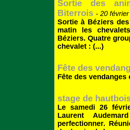
Sortie des an
Biterrois
- 20 févrie
Sortie à Béziers de
matin les chevalet
Béziers. Quatre grou
chevalet : (...)
Fête des vendan
Fête des vendanges 
stage de hautboi
Le samedi 26 févrie
Laurent Audemard
perfectionner. Réun