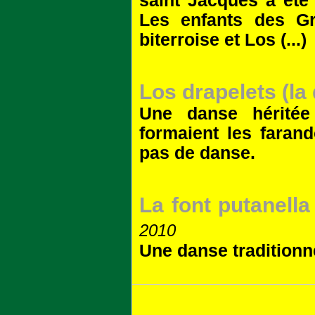
saint Jacques a été 
Les enfants des Gr
biterroise et Los (...)
Los drapelets (la
Une danse héritée
formaient les faran
pas de danse.
La font putanella
2010
Une danse traditionne