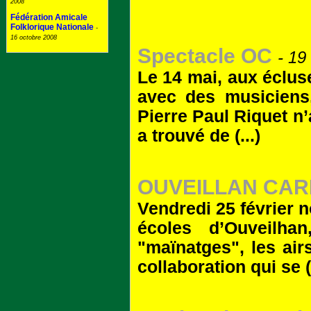
2008
Fédération Amicale
Folklorique Nationale
-
16 octobre 2008
Spectacle OC
- 19
Le 14 mai, aux écluse
avec des musiciens,
Pierre Paul Riquet n
a trouvé de (...)
OUVEILLAN CAR
Vendredi 25 février 
écoles d’Ouveilha
"maïnatges", les air
collaboration qui se (.