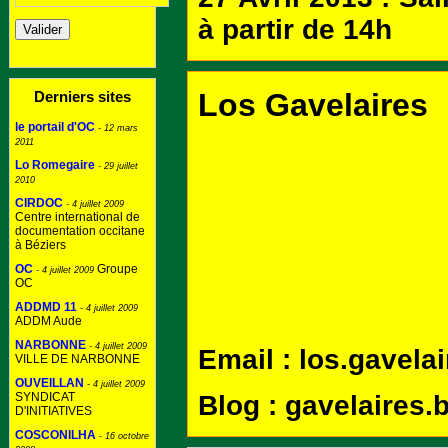
à partir de 14h
Los Gavelaires
Derniers sites
le portail d'OC
- 12 mars
2011
Lo Romegaire
- 29 juillet
2010
CIRDOC
- 4 juillet 2009
Centre international de
documentation occitane
à Béziers
OC
Groupe
- 4 juillet 2009
OC
ADDMD 11
- 4 juillet 2009
ADDM Aude
NARBONNE
- 4 juillet 2009
Email : los.gavela
VILLE DE NARBONNE
OUVEILLAN
- 4 juillet 2009
SYNDICAT
Blog : gavelaires
D'INITIATIVES
COSCONILHA
- 16 octobre