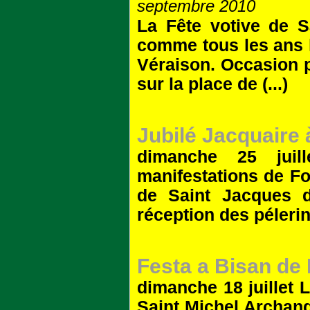
septembre 2010
La Fête votive de S
comme tous les ans l
Véraison. Occasion p
sur la place de (...)
Jubilé Jacquaire
dimanche 25 juil
manifestations de Fon
de Saint Jacques d
réception des pélerins
Festa a Bisan de
dimanche 18 juillet 
Saint Michel Archang