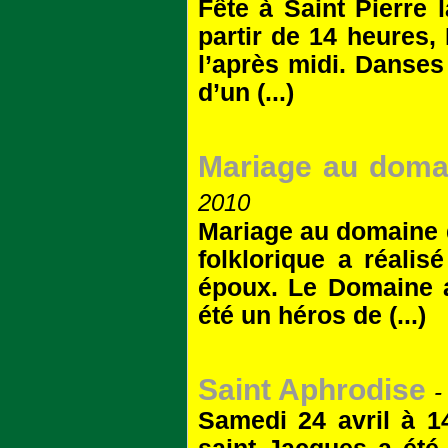
Fête à Saint Pierre 
partir de 14 heures,
l’après midi. Danses 
d’un (...)
Mariage au domai
2010
Mariage au domaine d
folklorique a réali
époux. Le Domaine a
été un héros de (...)
Saint Aphrodise
-
Samedi 24 avril à 14