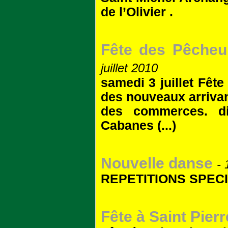
de l’Olivier .
Fête des Pêcheu
juillet 2010
samedi 3 juillet Fêt
des nouveaux arrivan
des commerces. di
Cabanes (...)
Nouvelle danse
- 
REPETITIONS SPEC
Fête à Saint Pierr